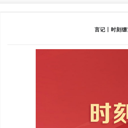
言记丨时刻绷