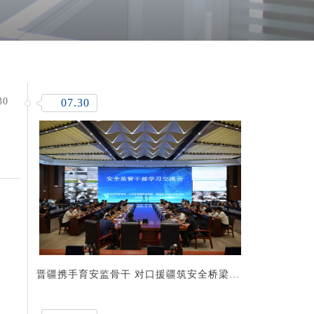
30
07.30
晋疆携手育安监骨干 对口援疆筑安全桥梁
—— 我校承办昌吉州矿山安全监管干部履职
能力提升培训班